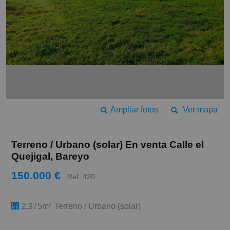
Ampliar fotos
Ver mapa
Terreno / Urbano (solar) En venta Calle el
Quejigal, Bareyo
150.000 €
Ref. 420
2.975m²
Terreno / Urbano (solar)